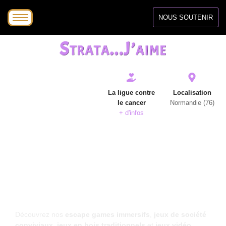
NOUS SOUTENIR
La ligue contre
Localisation
le cancer
Normandie (76)
+ d'infos
ASSOCIATION LUDIQUE NORMANDE ENGAGÉE
CONTRE LE CANCER.
JOUER,
C'EST POUR LA VIE !
Découvrez nos
escape games immersifs
,
jeux de société
conviviaux
,
jeux en bois traditionnels
et
jeux vidéo